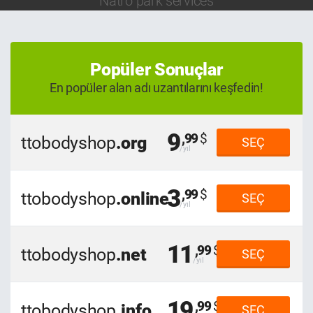
Natro park services
Popüler Sonuçlar
En popüler alan adı uzantılarını keşfedin!
9
,99
ttobodyshop
.org
SEÇ
3
,99
ttobodyshop
.online
SEÇ
11
,99
ttobodyshop
.net
SEÇ
19
,99
ttobodyshop
.info
SEÇ