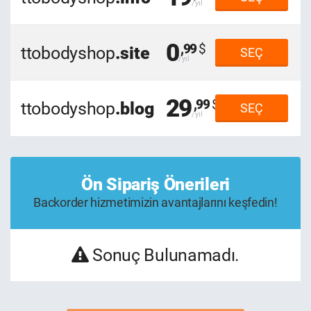
0
,99
ttobodyshop
.site
SEÇ
29
,99
ttobodyshop
.blog
SEÇ
Ön Sipariş Önerileri
Backorder hizmetimizin avantajlarını keşfedin!
Sonuç Bulunamadı.